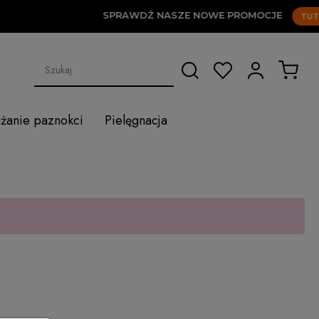
SPRAWDŹ NASZE NOWE PROMOCJE
TUTAJ
użanie paznokci
Pielęgnacja