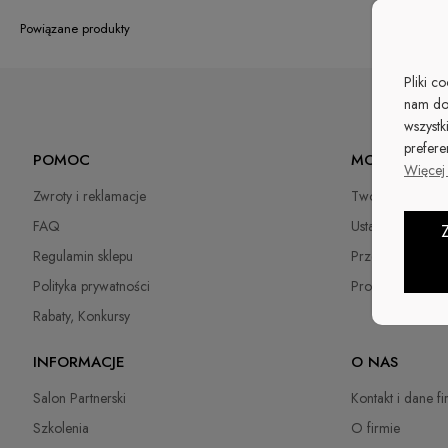
Powiązane produkty
Pliki c
nam do
wszystk
prefere
POMOC
MOJE KONTO
Więcej 
Zwroty i reklamacje
Twoje zamówien
FAQ
Ustawienia konta
Regulamin sklepu
Przechowalnia
Polityka prywatności
Program Lojaln
Rabaty, Konkursy
INFORMACJE
O NAS
Salon Partnerski
Kontakt i dane f
Szkolenia
O firmie