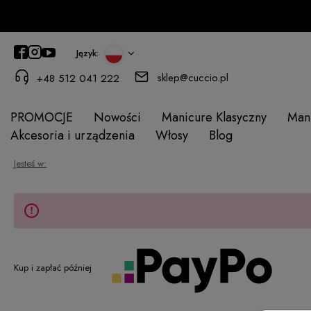
Język:
sklep@cuccio.pl
+48 512 041 222
PROMOCJE
Nowości
Manicure Klasyczny
Man
Akcesoria i urządzenia
Włosy
Blog
Jesteś w:
Kup i zapłać później