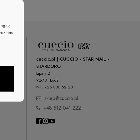
magają
zez nas
cuccio.pl | CUCCIO - STAR NAIL -
STARDORO
J
Lipiny 2
92-701 Łódź
NIP: 725 000 62 20
sklep@cuccio.pl
+48 512 041 222