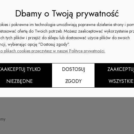
Dbamy o Twoją prywatność
ookies i pokrewne im technologie umożliwiają poprawne działanie strony i po
stosować ofertę do Twoich potrzeb. Możesz zaakceptować wykorzystanie pr
ich tych plików i przejść do sklepu lub dostosować użycie plików do swoich
ncji, wybierając opcję "Dostosuj zgody".
PŁATNOŚCI I DOSTAWA
o plikach cookies przeczytasz w naszej Polityce prywatności.
ia
Formy płatności
Czas i koszty dostawy
ZAAKCEPTUJ TYLKO
DOSTOSUJ
ZAAKCEPTU
Czas realizacji zamówienia
NIEZBĘDNE
ZGODY
WSZYSTKIE
ościowy
irmy