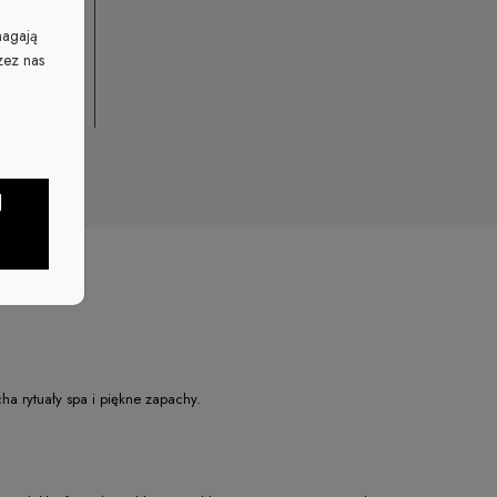
magają
zez nas
J
ha rytuały spa i piękne zapachy.