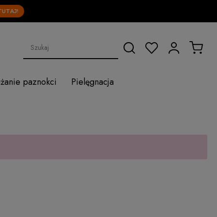
AJ!
użanie paznokci
Pielęgnacja