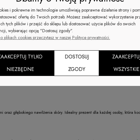
torzy Cuccio
ookies i pokrewne im technologie umożliwiają poprawne działanie strony i po
stosować ofertę do Twoich potrzeb. Możesz zaakceptować wykorzystanie pr
ich tych plików i przejść do sklepu lub dostosować użycie plików do swoich
ncji, wybierając opcję "Dostosuj zgody".
o plikach cookies przeczytasz w naszej Polityce prywatności.
ZAAKCEPTUJ TYLKO
DOSTOSUJ
ZAAKCEPTU
NIEZBĘDNE
ZGODY
WSZYSTKIE
 oraz głębokiego nawilżenia skóry. Idealny prezent dla każdej osoby, która koc