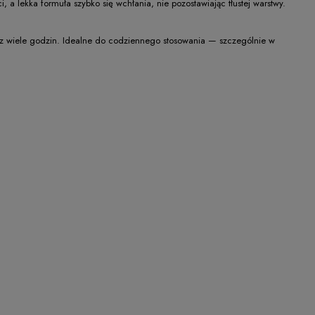
a lekka formuła szybko się wchłania, nie pozostawiając tłustej warstwy.
zez wiele godzin. Idealne do codziennego stosowania — szczególnie w