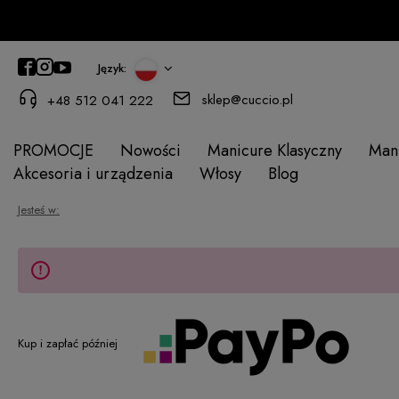
Język:
sklep@cuccio.pl
+48 512 041 222
PROMOCJE
Nowości
Manicure Klasyczny
Man
Akcesoria i urządzenia
Włosy
Blog
Jesteś w:
Kup i zapłać później