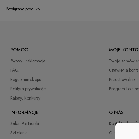
Powiązane produkty
POMOC
MOJE KONTO
Zwroty i reklamacje
Twoje zamówien
FAQ
Ustawienia konta
Regulamin sklepu
Przechowalnia
Polityka prywatności
Program Lojaln
Rabaty, Konkursy
INFORMACJE
O NAS
Salon Partnerski
Kontakt i dane f
Szkolenia
O firmie