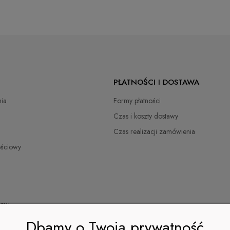
PŁATNOŚCI I DOSTAWA
ia
Formy płatności
Czas i koszty dostawy
Czas realizacji zamówienia
ościowy
irmy
Dbamy o Twoją prywatność