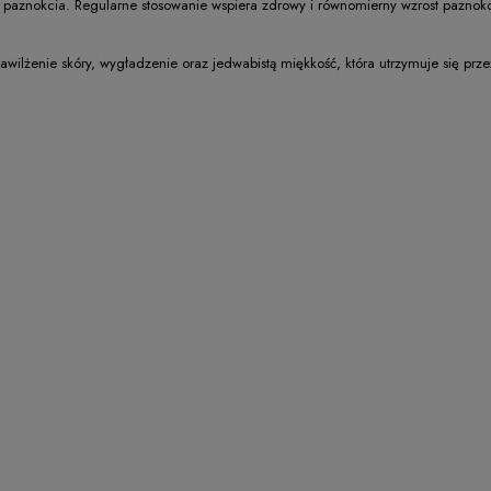
 paznokcia. Regularne stosowanie wspiera zdrowy i równomierny wzrost paznokci, 
wilżenie skóry, wygładzenie oraz jedwabistą miękkość, która utrzymuje się pr