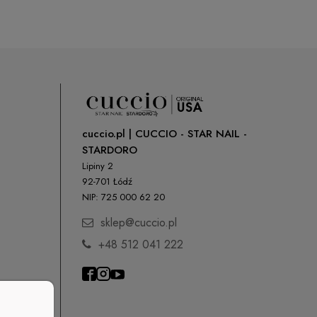
cuccio.pl | CUCCIO - STAR NAIL -
STARDORO
Lipiny 2
92-701 Łódź
NIP: 725 000 62 20
sklep@cuccio.pl
+48 512 041 222