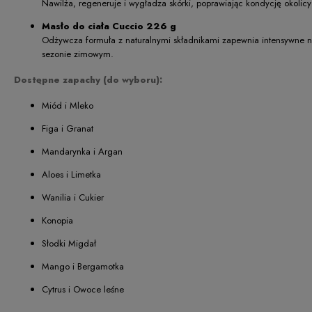
Nawilża, regeneruje i wygładza skórki, poprawiając kondycję okolicy
Masło do ciała Cuccio 226 g
Odżywcza formuła z naturalnymi składnikami zapewnia intensywne na
sezonie zimowym.
Dostępne zapachy (do wyboru):
Miód i Mleko
Figa i Granat
Mandarynka i Argan
Aloes i Limetka
Wanilia i Cukier
Konopia
Słodki Migdał
Mango i Bergamotka
Cytrus i Owoce leśne