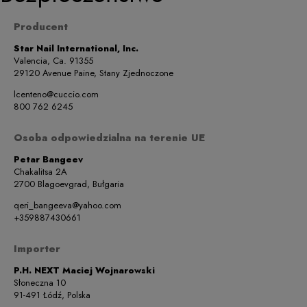
Producent
Star Nail International, Inc.
Valencia, Ca. 91355
29120 Avenue Paine, Stany Zjednoczone
lcenteno@cuccio.com
800 762 6245
Osoba odpowiedzialna na terenie UE
Petar Bangeev
Chakalitsa 2A
2700 Blagoevgrad, Bułgaria
qeri_bangeeva@yahoo.com
+359887430661
Importer
P.H. NEXT Maciej Wojnarowski
Słoneczna 10
91-491 Łódź, Polska