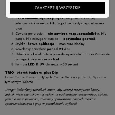
Triple-Pigmentation — opatentowany system potrójnej
ZAAKCEPTUJ WSZYSTKIE
pigmentacji,
pełne krycie już po 1 cienkiej warstwie
,
nawet przy ciemnych kolorach!
Ekstremalnie wysoki połysk
, który nie traci swojej
intensywności nawet po kilku tygodniach aktywnego używania
dłoni
Czwarta generacja —
nie zawiera rozpuszczalników
. Nie
paruje. Nie zastyga w butelce —
optymalna gęstość
.
Szybka i
łatwa aplikacja
— manicure idealny
Rewelacyjna trwałość
ponad 21 dni
Odwrócony kształt butelki pozwala wykorzystać Cuccio Veneer do
samego końca —
zero strat
Formuła
LED & UV
utwardzany 30 sekund
TRIO - Match Makers plus Dip
Lakier Cuccio Premium
, Hybryda Cuccio Veneer i
puder Dip System
w
tym samym kolorze.
Uwaga: Dokładamy wszelkich starań, aby ukazać rzeczywiste kolory,
jednak wiele czynników ma wpływ na postrzeganie rzeczywistego koloru.
Jeśli nie masz pewności, zalecamy sprawdzenie naszych mediów
społecznościowych i grup w poszukiwaniu stylizacji.