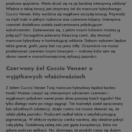
przykuwa spojrzenia. Warto skusić się na jej bardziej intensywną odsłonę!
Właśnie w takiej tonacji jest utrzymany żel do manicure hybrydowego
Cuccio Veneer, który wyróżnia się wyjątkowo soczystą tonacją. Przywodzi
na myśl maki w pełnym rozkwicie oraz czerwone tulipany. Intensywna
czerwień dodatkowo została zaakcentowana połyskującym
wykończeniem. Zastanawiasz się, z jakimi innymi kolorami możesz ją
połączyć? Szczególnie polecamy klasyczną czerń, aby stworzyć
manicure hybrydowy w kontrastującej odsłonie. Dobrym wyborem będzie
także granat, grafit, jasny beż czy jasny żółty. Oczywiście nie musisz
przełamywać czerwieni innymi tonacjami – makowy kolor sam się
obroni nawet w monochromatycznej stylizacji paznokci.
Czerwony żel Cuccio Veneer o
wyjątkowych właściwościach
Z żelem Cuccio Veneer Twój manicure hybrydowy będzie bardzo
trwały! Możesz cieszyć się intensywnym odcieniem czerwieni i
wyjątkowym połyskiem nawet przez okres powyżej trzech tygodni! Nie
tylko dlatego warto po niego sięgnąć. Ten kosmetyk został opracowany
bez szkodliwych substancji, dzięki czemu nie musisz obawiać się, że
osłabi płytkę paznokci. Producent zadbał także o satysfakcjonującą
pigmentację. W efekcie wystarczy cienka warstwa, aby idealnie pokryć
całą płytkę. Dodatkową zaletą żelu jest gęsta konsystencja, która nie
spływa podczas aplikacji. Nic dziwnego, że produkt cieszy się dużym