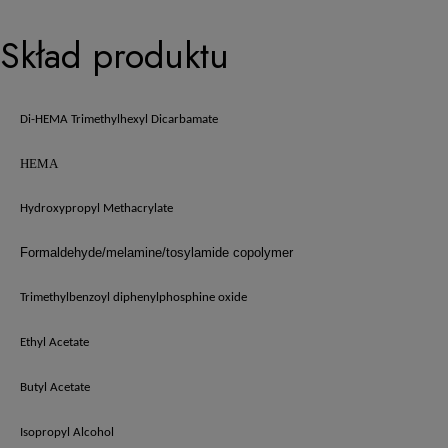
Skład produktu
Di-HEMA Trimethylhexyl Dicarbamate
HEMA
Hydroxypropyl Methacrylate
Formaldehyde/melamine/tosylamide copolymer
Trimethylbenzoyl diphenylphosphine oxide
Ethyl Acetate
Butyl Acetate
Isopropyl Alcohol