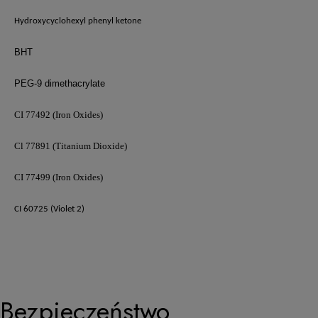
Hydroxycyclohexyl phenyl ketone
BHT
PEG-9 dimethacrylate
CI 77492 (Iron Oxides)
Cl 77891 (Titanium Dioxide)
CI 77499 (Iron Oxides)
CI 60725 (Violet 2)
Bezpieczeństwo