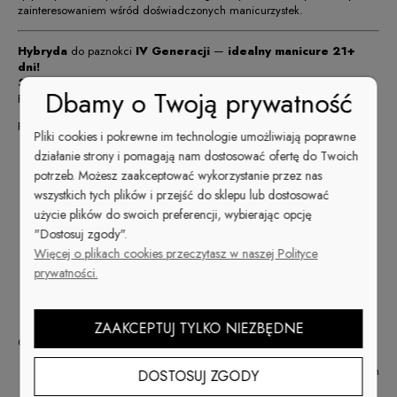
zainteresowaniem wśród doświadczonych manicurzystek.
Hybryda
do paznokci
IV Generacji
—
idealny manicure 21+
dni!
3 lata GWARANCJI !
Dbamy o Twoją prywatność
Przy prawidłowym użytkowaniu mieszadełka Mix Stir
Formuła
10FREE
= zdrowe paznokcie
Pliki cookies i pokrewne im technologie umożliwiają poprawne
no
Triphenyl phosphate
działanie strony i pomagają nam dostosować ofertę do Twoich
no
formaldehyde resin
potrzeb. Możesz zaakceptować wykorzystanie przez nas
no
ethyl Tosylamide
wszystkich tych plików i przejść do sklepu lub dostosować
no
Formaldehyde
użycie plików do swoich preferencji, wybierając opcję
no
fragrance
"Dostosuj zgody".
no
Parabens
Więcej o plikach cookies przeczytasz w naszej Polityce
no
camphor
prywatności.
no
toluene
no
xylene
no
DBP
ZAAKCEPTUJ TYLKO NIEZBĘDNE
Cuccio Veneer, wybierz najlepszą hybrydę do paznokci:
Bezkonkurencyjna wydajność
. 1 butelka = 51 zadowolonych
DOSTOSUJ ZGODY
klientek