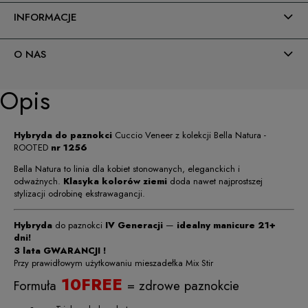
INFORMACJE
O NAS
Opis
Hybryda do paznokci
Cuccio Veneer z kolekcji Bella Natura -
ROOTED
nr 1256
Bella Natura to linia dla kobiet stonowanych, eleganckich i
odważnych.
Klasyka kolorów ziemi
doda nawet najprostszej
stylizacji odrobinę ekstrawagancji.
Hybryda
do paznokci
IV Generacji
—
idealny manicure 21+
dni!
3 lata GWARANCJI !
Przy prawidłowym użytkowaniu mieszadełka Mix Stir
10FREE
Formuła
= zdrowe paznokcie