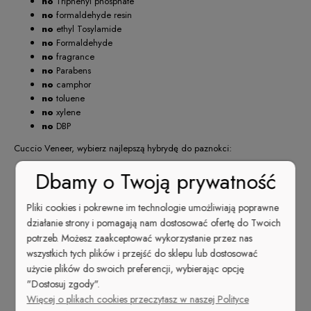
no
Triphenyl phosphate
no
formaldehyde resin
no
ethyl Tosylamide
no
Formaldehyde
no
fragrance
no
Parabens
no
camphor
no
toluene
no
xylene
no
DBP
Cuccio Veneer, wybierz najlepszą hybrydę do paznokci:
Bezkonkurencyjna wydajność
. 1 butelka = 51
Dbamy o Twoją prywatność
zadowolonych klientek
Triple-Pigmentation — opatentowany system potrójnej
Pliki cookies i pokrewne im technologie umożliwiają poprawne
pigmentacji,
pełne krycie już po 1 cienkiej
działanie strony i pomagają nam dostosować ofertę do Twoich
warstwie
, nawet przy ciemnych kolorach!
potrzeb. Możesz zaakceptować wykorzystanie przez nas
Ekstremalnie wysoki połysk
, który nie traci
wszystkich tych plików i przejść do sklepu lub dostosować
swojej intensywności nawet po kilku tygodniach
użycie plików do swoich preferencji, wybierając opcję
aktywnego używania dłoni
"Dostosuj zgody".
Czwarta generacja —
nie zawiera
Więcej o plikach cookies przeczytasz w naszej Polityce
rozpuszczalników
. Nie paruje. Nie zastyga w