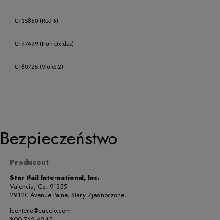
CI 15850 (Red 6)
CI 77499 (Iron Oxides)
CI 60725 (Violet 2)
Bezpieczeństwo
Producent
Star Nail International, Inc.
Valencia, Ca. 91355
29120 Avenue Paine, Stany Zjednoczone
lcenteno@cuccio.com
800 762 6245