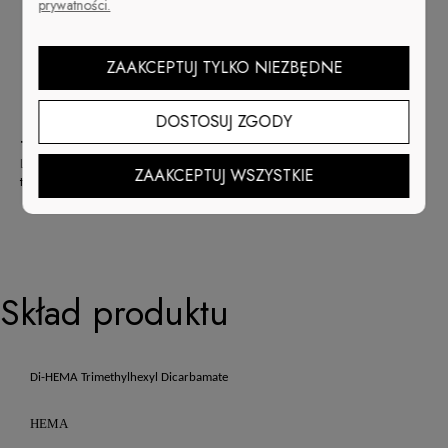
prywatności.
butelce —
optymalna gęstość
.
Szybka i
łatwa aplikacja
— manicure idealny
Rewelacyjna trwałość
ponad 21 dni
ZAAKCEPTUJ TYLKO NIEZBĘDNE
Odwrócony kształt butelki pozwala wykorzystać
Cuccio Veneer do samego końca —
zero strat
Formuła
LED & UV
utwardzany 30 sekund
DOSTOSUJ ZGODY
TRIO - Match Makers plus Dip
Lakier Cuccio Premium
, Hybryda Cuccio Veneer i
puder Dip System
w
ZAAKCEPTUJ WSZYSTKIE
tym samym kolorze.
Skład produktu
Di-HEMA Trimethylhexyl Dicarbamate
HEMA