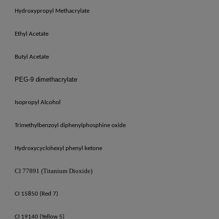
Hydroxypropyl Methacrylate
Ethyl Acetate
Butyl Acetate
PEG-9 dimethacrylate
Isopropyl Alcohol
Trimethylbenzoyl diphenylphosphine oxide
Hydroxycyclohexyl phenyl ketone
Cl 77891 (Titanium Dioxide)
CI 15850 (Red 7)
CI 19140 (Yellow 5)