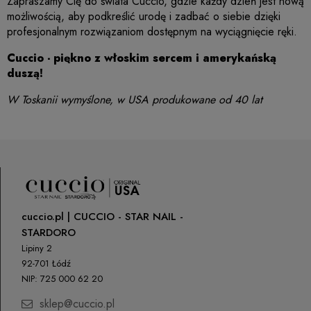
Zapraszamy Cię do świata Cuccio, gdzie każdy dzień jest nową
możliwością, aby podkreślić urodę i zadbać o siebie dzięki
profesjonalnym rozwiązaniom dostępnym na wyciągnięcie ręki.
Cuccio - piękno z włoskim sercem i amerykańską
duszą!
W Toskanii wymyślone, w USA produkowane od 40 lat
cuccio.pl | CUCCIO - STAR NAIL -
STARDORO
Lipiny 2
92-701 Łódź
NIP: 725 000 62 20
sklep@cuccio.pl