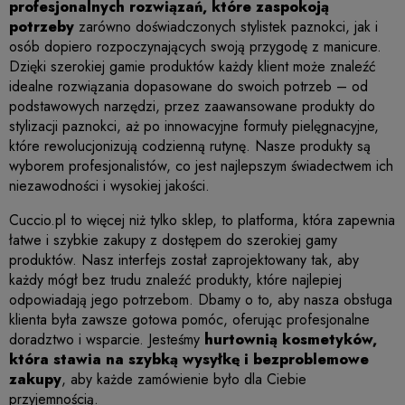
profesjonalnych rozwiązań, które zaspokoją
potrzeby
zarówno doświadczonych stylistek paznokci, jak i
osób dopiero rozpoczynających swoją przygodę z manicure.
Dzięki szerokiej gamie produktów każdy klient może znaleźć
idealne rozwiązania dopasowane do swoich potrzeb – od
podstawowych narzędzi, przez zaawansowane produkty do
stylizacji paznokci, aż po innowacyjne formuły pielęgnacyjne,
które rewolucjonizują codzienną rutynę. Nasze produkty są
wyborem profesjonalistów, co jest najlepszym świadectwem ich
niezawodności i wysokiej jakości.
Cuccio.pl
to więcej niż tylko sklep, to platforma, która zapewnia
łatwe i szybkie zakupy z dostępem do szerokiej gamy
produktów. Nasz interfejs został zaprojektowany tak, aby
każdy mógł bez trudu znaleźć produkty, które najlepiej
odpowiadają jego potrzebom. Dbamy o to, aby nasza obsługa
klienta była zawsze gotowa pomóc, oferując profesjonalne
doradztwo i wsparcie. Jesteśmy
hurtownią kosmetyków,
która stawia na szybką wysyłkę i bezproblemowe
zakupy
, aby każde zamówienie było dla Ciebie
przyjemnością.