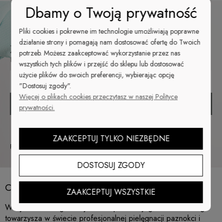
Dbamy o Twoją prywatność
Newsletter
Pliki cookies i pokrewne im technologie umożliwiają poprawne
działanie strony i pomagają nam dostosować ofertę do Twoich
Zapisz się do newslettera i bądź na bieżąco z
potrzeb. Możesz zaakceptować wykorzystanie przez nas
nowościami i promocjami!
wszystkich tych plików i przejść do sklepu lub dostosować
użycie plików do swoich preferencji, wybierając opcję
"Dostosuj zgody".
Więcej o plikach cookies przeczytasz w naszej Polityce
ZAPISZ SIĘ
prywatności.
Twoje dane będą przetwarzane zgodnie z naszą
polityką
ZAAKCEPTUJ TYLKO NIEZBĘDNE
prywatności
DOSTOSUJ ZGODY
Cuccio.pl – sklep z akcesoriami do paznokci
ZAAKCEPTUJ WSZYSTKIE
Witaj na stronie głównej
Cuccio.pl
– Twojego niezawodnego
towarzysza w świecie profesjonalnej pielęgnacji paznokci i