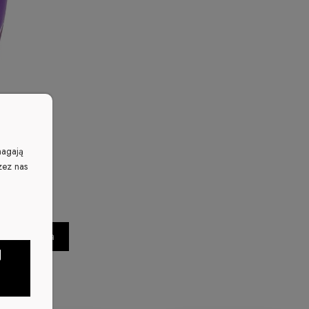
3ML
magają
zez nas
Do koszyka
J