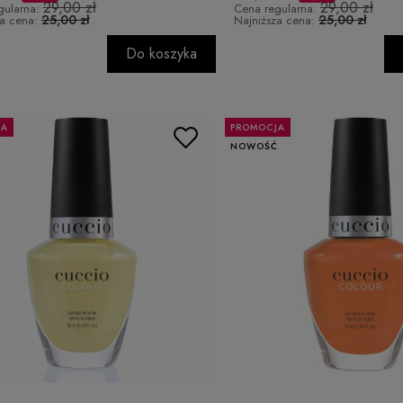
29,00 zł
29,00 zł
gularna:
Cena regularna:
25,00 zł
25,00 zł
za cena:
Najniższa cena:
Do koszyka
JA
PROMOCJA
Ć
NOWOŚĆ