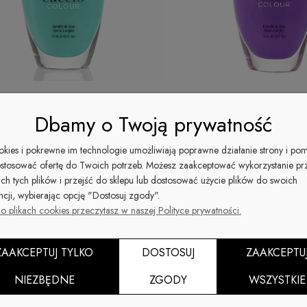
Dbamy o Twoją prywatność
akier do paznokci 13ML SEA ME
1402 Lakier do paznokci 1
MESMERIZED
ookies i pokrewne im technologie umożliwiają poprawne działanie strony i po
stosować ofertę do Twoich potrzeb. Możesz zaakceptować wykorzystanie pr
ich tych plików i przejść do sklepu lub dostosować użycie plików do swoich
 zł
25,00 zł
-14%
-14%
ncji, wybierając opcję "Dostosuj zgody".
29,00 zł
29,00 zł
gularna:
Cena regularna:
25,00 zł
25,00 zł
za cena:
Najniższa cena:
o plikach cookies przeczytasz w naszej Polityce prywatności.
Do koszyka
ZAAKCEPTUJ TYLKO
DOSTOSUJ
ZAAKCEPTU
NIEZBĘDNE
ZGODY
WSZYSTKIE