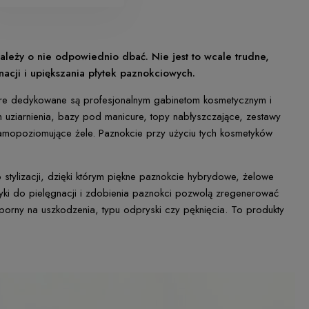
ależy o nie odpowiednio dbać. Nie jest to wcale trudne,
acji i upiększania płytek paznokciowych.
które dedykowane są profesjonalnym gabinetom kosmetycznym i
iach uziarnienia, bazy pod manicure, topy nabłyszczające, zestawy
i samopoziomujące żele. Paznokcie przy użyciu tych kosmetyków
tylizacji, dzięki którym piękne paznokcie hybrydowe, żelowe
yki do pielęgnacji i zdobienia paznokci pozwolą zregenerować
dporny na uszkodzenia, typu odpryski czy pęknięcia. To produkty