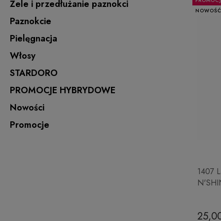
PROMOC
Żele i przedłużanie paznokci
NOWOŚ
Paznokcie
Pielęgnacja
Włosy
STARDORO
PROMOCJE HYBRYDOWE
Nowości
Promocje
1407 L
N'SHI
25,00