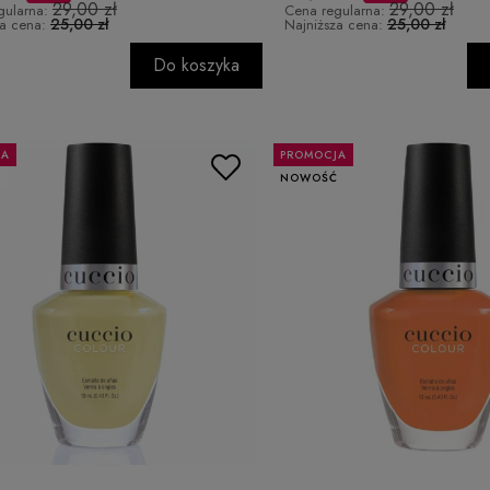
29,00 zł
29,00 zł
gularna:
Cena regularna:
25,00 zł
25,00 zł
za cena:
Najniższa cena:
Do koszyka
JA
PROMOCJA
Ć
NOWOŚĆ