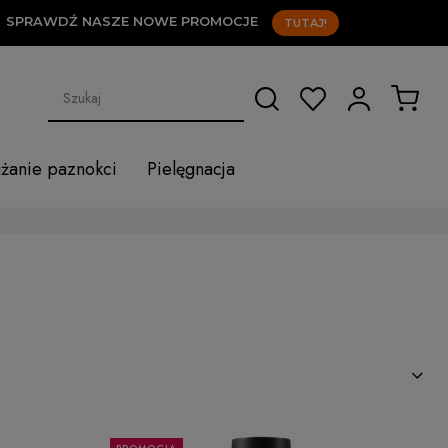
DŹ NASZE NOWE PROMOCJE
TUTAJ!
użanie paznokci
Pielęgnacja