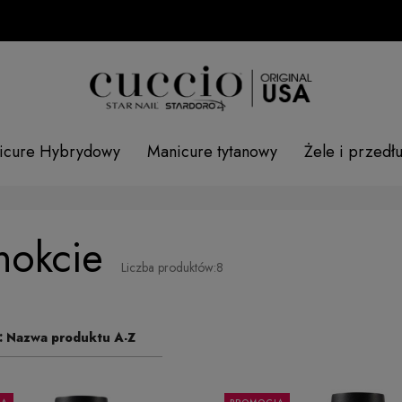
SPRAW
icure Hybrydowy
Manicure tytanowy
Żele i przedł
nokcie
Liczba produktów:
8
:
Nazwa produktu A-Z