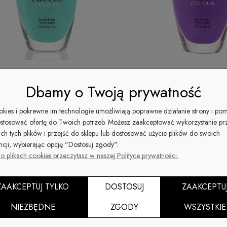
Dbamy o Twoją prywatność
akier do paznokci 13ML SEA ME
1402 Lakier do paznokci 1
MESMERIZED
ookies i pokrewne im technologie umożliwiają poprawne działanie strony i po
stosować ofertę do Twoich potrzeb. Możesz zaakceptować wykorzystanie pr
ich tych plików i przejść do sklepu lub dostosować użycie plików do swoich
 zł
25,00 zł
-14%
-14%
ncji, wybierając opcję "Dostosuj zgody".
29,00 zł
29,00 zł
gularna:
Cena regularna:
25,00 zł
25,00 zł
za cena:
Najniższa cena:
o plikach cookies przeczytasz w naszej Polityce prywatności.
Do koszyka
ZAAKCEPTUJ TYLKO
DOSTOSUJ
ZAAKCEPTU
NIEZBĘDNE
ZGODY
WSZYSTKIE