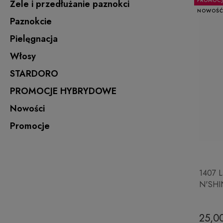
PROMOC
Żele i przedłużanie paznokci
NOWOŚ
Paznokcie
Pielęgnacja
Włosy
STARDORO
PROMOCJE HYBRYDOWE
Nowości
Promocje
1407 L
N'SHI
25,00