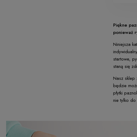
Piękne paz
ponieważ r
Niniejsza k
indywidualny
startowe, p
staną się z
Nasz sklep 
będzie możn
płytki pazn
nie tylko d