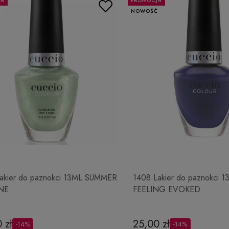
JA
PROMOCJA
Ć
NOWOŚĆ
akier do paznokci 13ML SUMMER
1408 Lakier do paznokci 1
NE
FEELING EVOKED
 zł
25,00 zł
-14%
-14%