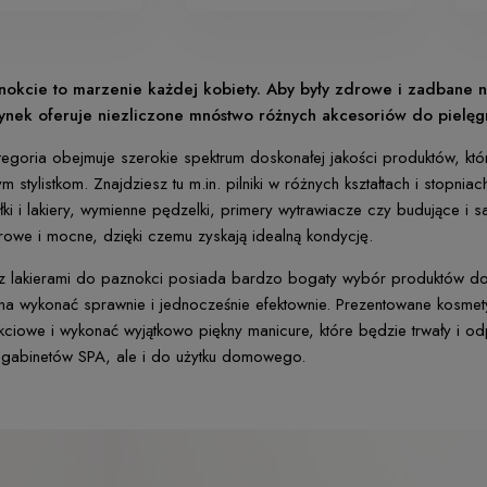
nokcie to marzenie każdej kobiety. Aby były zdrowe i zadbane n
ynek oferuje niezliczone mnóstwo różnych akcesoriów do pielęgn
ategoria obejmuje szerokie spektrum doskonałej jakości produktów, 
m stylistkom. Znajdziesz tu m.in. pilniki w różnych kształtach i stopn
yłki i lakiery, wymienne pędzelki, primery wytrawiacze czy budujące 
drowe i mocne, dzięki czemu zyskają idealną kondycję.
z lakierami do paznokci posiada bardzo bogaty wybór produktów do s
a wykonać sprawnie i jednocześnie efektownie. Prezentowane kosmet
okciowe i wykonać wyjątkowo piękny manicure, które będzie trwały i o
o gabinetów SPA, ale i do użytku domowego.