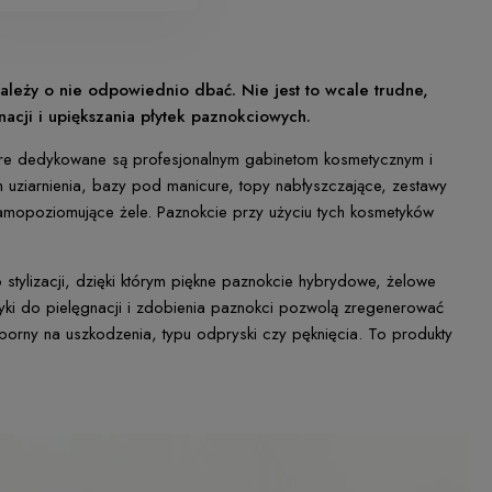
ależy o nie odpowiednio dbać. Nie jest to wcale trudne,
acji i upiększania płytek paznokciowych.
które dedykowane są profesjonalnym gabinetom kosmetycznym i
iach uziarnienia, bazy pod manicure, topy nabłyszczające, zestawy
i samopoziomujące żele. Paznokcie przy użyciu tych kosmetyków
tylizacji, dzięki którym piękne paznokcie hybrydowe, żelowe
yki do pielęgnacji i zdobienia paznokci pozwolą zregenerować
dporny na uszkodzenia, typu odpryski czy pęknięcia. To produkty