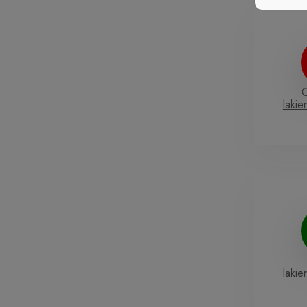
lakie
lakie