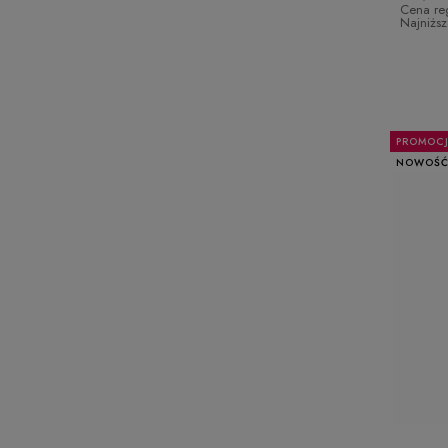
Cena re
Najniżs
PROMOC
NOWOŚ