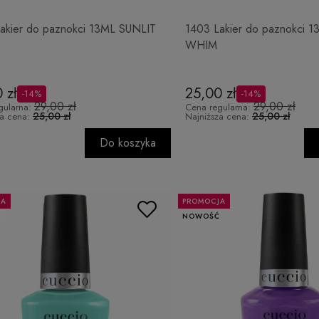
akier do paznokci 13ML SUNLIT
1403 Lakier do paznokci
WHIM
 zł
25,00 zł
-14%
-14%
29,00 zł
29,00 zł
gularna:
Cena regularna:
25,00 zł
25,00 zł
za cena:
Najniższa cena:
Do koszyka
JA
PROMOCJA
Ć
NOWOŚĆ