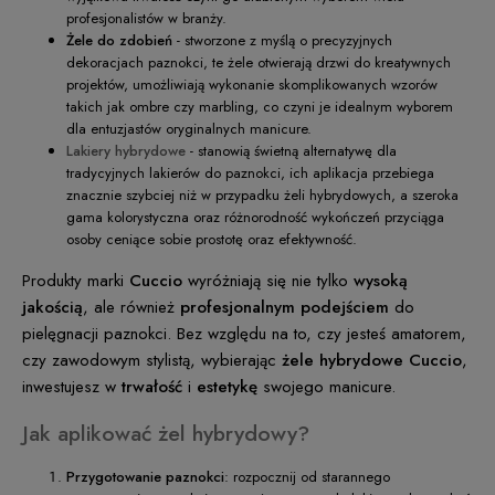
profesjonalistów w branży.
Żele do zdobień
- stworzone z myślą o precyzyjnych
dekoracjach paznokci, te żele otwierają drzwi do kreatywnych
projektów, umożliwiają wykonanie skomplikowanych wzorów
takich jak ombre czy marbling, co czyni je idealnym wyborem
dla entuzjastów oryginalnych manicure.
Lakiery hybrydowe
- stanowią świetną alternatywę dla
tradycyjnych lakierów do paznokci, ich aplikacja przebiega
znacznie szybciej niż w przypadku żeli hybrydowych, a szeroka
gama kolorystyczna oraz różnorodność wykończeń przyciąga
osoby ceniące sobie prostotę oraz efektywność.
Produkty marki
Cuccio
wyróżniają się nie tylko
wysoką
jakością
, ale również
profesjonalnym podejściem
do
pielęgnacji paznokci. Bez względu na to, czy jesteś amatorem,
czy zawodowym stylistą, wybierając
żele hybrydowe Cuccio
,
inwestujesz w
trwałość
i
estetykę
swojego manicure.
Jak aplikować żel hybrydowy?
Przygotowanie paznokci
: rozpocznij od starannego