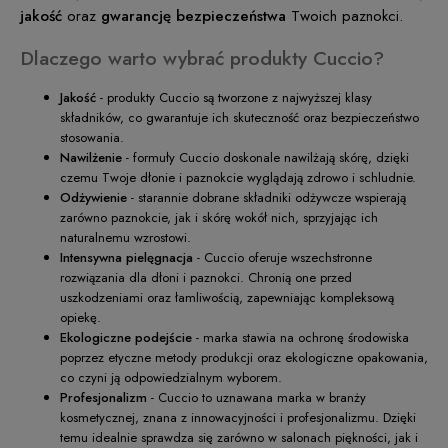
jakość
oraz
gwarancję bezpieczeństwa
Twoich paznokci.
Dlaczego warto wybrać produkty Cuccio?
Jakość
- produkty Cuccio są tworzone z najwyższej klasy
składników, co gwarantuje ich skuteczność oraz bezpieczeństwo
stosowania.
Nawilżenie
- formuły Cuccio doskonale nawilżają skórę, dzięki
czemu Twoje dłonie i paznokcie wyglądają zdrowo i schludnie.
Odżywienie
- starannie dobrane składniki odżywcze wspierają
zarówno paznokcie, jak i skórę wokół nich, sprzyjając ich
naturalnemu wzrostowi.
Intensywna pielęgnacja
- Cuccio oferuje wszechstronne
rozwiązania dla dłoni i paznokci. Chronią one przed
uszkodzeniami oraz łamliwością, zapewniając kompleksową
opiekę.
Ekologiczne podejście
- marka stawia na ochronę środowiska
poprzez etyczne metody produkcji oraz ekologiczne opakowania,
co czyni ją odpowiedzialnym wyborem.
Profesjonalizm
- Cuccio to uznawana marka w branży
kosmetycznej, znana z innowacyjności i profesjonalizmu. Dzięki
temu idealnie sprawdza się zarówno w salonach piękności, jak i