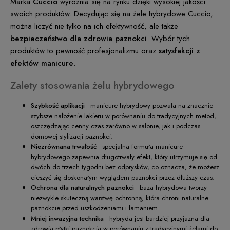
Marka
Cuccio
wyróżnia się na rynku dzięki wysokiej jakości
swoich produktów. Decydując się na żele hybrydowe Cuccio,
można liczyć nie tylko na ich efektywność, ale także
bezpieczeństwo dla zdrowia paznokci
. Wybór tych
produktów to pewność profesjonalizmu oraz
satysfakcji z
efektów manicure
.
Zalety stosowania żelu hybrydowego
Szybkość aplikacji
- manicure hybrydowy pozwala na znacznie
szybsze nałożenie lakieru w porównaniu do tradycyjnych metod,
oszczędzając cenny czas zarówno w salonie, jak i podczas
domowej stylizacji paznokci.
Niezrównana trwałość
- specjalna formuła manicure
hybrydowego zapewnia długotrwały efekt, który utrzymuje się od
dwóch do trzech tygodni bez odprysków, co oznacza, że możesz
cieszyć się doskonałym wyglądem paznokci przez dłuższy czas.
Ochrona dla naturalnych paznokci
- baza hybrydowa tworzy
niezwykle skuteczną warstwę ochronną, która chroni naturalne
paznokcie przed uszkodzeniami i łamaniem.
Mniej inwazyjna technika
- hybryda jest bardziej przyjazna dla
zdrowia płytki paznokcia w porównaniu z tradycyjnymi żelami do