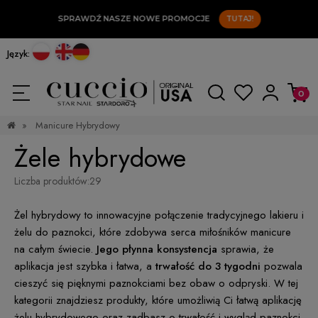
SPRAWDŹ NASZE NOWE PROMOCJE
TUTAJ!
Język:
»
Manicure Hybrydowy
Żele hybrydowe
Liczba produktów:
29
Żel hybrydowy to innowacyjne połączenie tradycyjnego lakieru i
żelu do paznokci, które zdobywa serca miłośników manicure
na całym świecie.
Jego płynna konsystencja
sprawia, że
aplikacja jest szybka i łatwa, a
trwałość do 3 tygodni
pozwala
cieszyć się pięknymi paznokciami bez obaw o odpryski. W tej
kategorii znajdziesz produkty, które umożliwią Ci łatwą aplikację
żelu hybrydowego oraz zadbasz o trwałość i wygląd paznokci