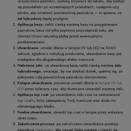
oczyszczenia paznokci, zastosuj zmywacz do lakieru, aby pozbyć
się pozostałości po wcześniejszych produktach, następnie użyj
pilnika, aby zmatowić powierzchnię paznokcia — to sprawia, że
żel hybrydowy
lepiej przylgnie.
Aplikacja bazy
: nałóż cienką warstwę bazy na przygotowane
paznokcie, baza nie tylko poprawia przyczepność żelu, ale
również chroni naturalną płytkę przed ewentualnymi
przebarwieniami.
Utwardzanie
: umieść dłonie w lampie UV lub LED na 30-60
sekund, zgodnie z instrukcją producenta, utwardzenie bazy jest
niezbędne dla długotrwałego efektu manicure.
Nałożenie żelu
: na utwardzoną bazę nałóż cienką warstwę
żelu
hybrydowego
, uważając, by nie dotykać skórek, upewnij się, że
pokrywasz całą powierzchnię paznokcia równomiernie.
Kolejne utwardzanie
: ponownie umieść dłonie w
lampie UV lub
LED
przez zalecany czas, aby skutecznie utwardzić warstwę żelu.
Aplikacja top coat
: po utwardzeniu żelu czas na zastosowanie
top coat'u
, który zabezpieczy Twój manicure oraz doda mu
olśniewającego blasku.
Finalne utwardzenie
: utwardź top coat w lampie przez wskazany
okres czasu.
Zakończenie procesu
: po zakończeniu utwardzania przetrzyj
paznokcie
cleanerem
, aby usunąć lepką warstwę i cieszyć się