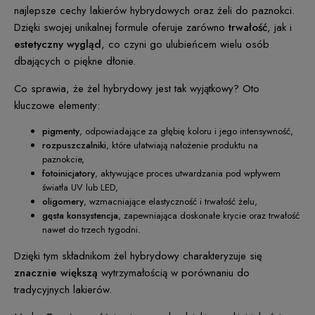
najlepsze cechy lakierów hybrydowych oraz żeli do paznokci.
Dzięki swojej unikalnej formule oferuje zarówno
trwałość
, jak i
estetyczny wygląd
, co czyni go ulubieńcem wielu osób
dbających o piękne dłonie.
Co sprawia, że żel hybrydowy jest tak wyjątkowy? Oto
kluczowe elementy:
pigmenty
, odpowiadające za głębię koloru i jego intensywność,
rozpuszczalniki
, które ułatwiają nałożenie produktu na
paznokcie,
fotoinicjatory
, aktywujące proces utwardzania pod wpływem
światła UV lub LED,
oligomery
, wzmacniające elastyczność i trwałość żelu,
gęsta konsystencja
, zapewniająca doskonałe krycie oraz trwałość
nawet do trzech tygodni.
Dzięki tym składnikom żel hybrydowy charakteryzuje się
znacznie większą
wytrzymałością w porównaniu do
tradycyjnych lakierów.