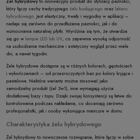
Żel hybrydowy
to innowacyjny produkt do stylizacji paznokci,
który łączy cechy tradycyjnego
żelu budującego
oraz
lakieru
hybrydowego
. Jest elastyczny, trwały i wygodny w aplikacji –
nadaje się zarówno do przedłużania paznokci, jak i do
wzmocnienia naturalnej płytki. Wyróżnia się tym, że utwardza
się go w
lampie LED lub UV
, co zapewnia wysoką odporność
na uszkodzenia mechaniczne i estetyczny wygląd przez wiele
dni, a nawet tygodni.
Żele hybrydowe dostępne są w różnych kolorach, gęstościach
i wykończeniach – od przezroczystych baz po kolory kryjące i
pastelowe. Niektóre warianty można stosować jako
samodzielny produkt (żel 3w1), inne wymagają użycia
dodatkowej bazy i topu. Dzięki swojej konsystencji są łatwe do
kontrolowania podczas nakładania, co doceniają zarówno
profesjonalistki, jak i osoby wykonujące manicure w domu.
Charakterystyka żelu hybrydowego
Żel hybrydowy to nowoczesne rozwiązanie, które łączy w sobie