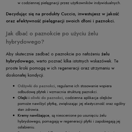
w codziennej pielęgnacji przez użytkowników indywidualnych.
Decydując się na produkty Cuccio, inwestujesz w jakość
oraz efektywność pielęgnacji swoich dłoni i paznokci.
Jak dbać o paznokcie po użyciu żelu
hybrydowego?
Aby skutecznie zadbać o paznokcie po nałożeniu
żelu
hybrydowego
, warto poznać kilka istotnych wskazówek. Te
proste kroki pomogą w ich regeneracji oraz utrzymaniu w
doskonałej kondycji.
Odżywki do paznokci
, regularne ich stosowanie wspiera
odbudowę płytek i wzmacnia strukturę paznokci.
Olejki i
oliwki do paznokci
, codzienna aplikacja olejków
pomoże nawilżyć płytkę, zwiększając jej elastyczność oraz ogólny
stan zdrowia.
Kremy nawilżające
, są nieocenione po usunięciu żelu
hybrydowego, pomagają w regeneracji płytki i zapobiegają jej
osłabieniu.