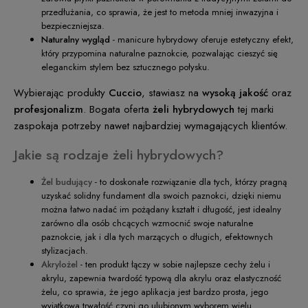
przedłużania, co sprawia, że jest to metoda mniej inwazyjna i
bezpieczniejsza.
Naturalny wygląd
- manicure hybrydowy oferuje estetyczny efekt,
który przypomina naturalne paznokcie, pozwalając cieszyć się
eleganckim stylem bez sztucznego połysku.
Wybierając produkty
Cuccio
, stawiasz na
wysoką jakość
oraz
profesjonalizm
. Bogata oferta
żeli hybrydowych
tej marki
zaspokaja potrzeby nawet najbardziej wymagających klientów.
Jakie są rodzaje żeli hybrydowych?
Żel budujący
- to doskonałe rozwiązanie dla tych, którzy pragną
uzyskać solidny fundament dla swoich paznokci, dzięki niemu
można łatwo nadać im pożądany kształt i długość, jest idealny
zarówno dla osób chcących wzmocnić swoje naturalne
paznokcie, jak i dla tych marzących o długich, efektownych
stylizacjach.
Akrylożel
- ten produkt łączy w sobie najlepsze cechy żelu i
akrylu, zapewnia twardość typową dla akrylu oraz elastyczność
żelu, co sprawia, że jego aplikacja jest bardzo prosta, jego
wyjątkowa trwałość czyni go ulubionym wyborem wielu