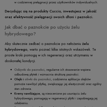
w codziennej pielęgnacji przez użytkowników indywidualnych.
Decydując się na produkty Cuccio, inwestujesz w jakość
oraz efektywność pielęgnacji swoich dłoni i paznokci.
Jak dbać o paznokcie po użyciu żelu
hybrydowego?
Aby skutecznie zadbać o paznokcie po nałożeniu
żelu
hybrydowego
, warto poznać kilka istotnych wskazówek. Te
proste kroki pomogą w ich regeneracji oraz utrzymaniu w
doskonałej kondycji.
Odżywki do paznokci
, regularne ich stosowanie wspiera
odbudowę płytek i wzmacnia strukturę paznokci.
Olejki i
oliwki do paznokci
, codzienna aplikacja olejków
pomoże nawilżyć płytkę, zwiększając jej elastyczność oraz ogólny
stan zdrowia.
Kremy nawilżające
, są nieocenione po usunięciu żelu
hybrydowego, pomagają w regeneracji płytki i zapobiegają jej
osłabieniu.