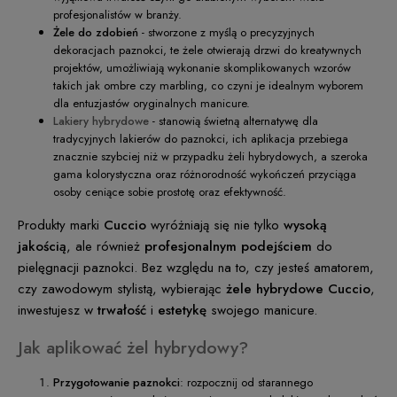
profesjonalistów w branży.
Żele do zdobień
- stworzone z myślą o precyzyjnych
dekoracjach paznokci, te żele otwierają drzwi do kreatywnych
projektów, umożliwiają wykonanie skomplikowanych wzorów
takich jak ombre czy marbling, co czyni je idealnym wyborem
dla entuzjastów oryginalnych manicure.
Lakiery hybrydowe
- stanowią świetną alternatywę dla
tradycyjnych lakierów do paznokci, ich aplikacja przebiega
znacznie szybciej niż w przypadku żeli hybrydowych, a szeroka
gama kolorystyczna oraz różnorodność wykończeń przyciąga
osoby ceniące sobie prostotę oraz efektywność.
Produkty marki
Cuccio
wyróżniają się nie tylko
wysoką
jakością
, ale również
profesjonalnym podejściem
do
pielęgnacji paznokci. Bez względu na to, czy jesteś amatorem,
czy zawodowym stylistą, wybierając
żele hybrydowe Cuccio
,
inwestujesz w
trwałość
i
estetykę
swojego manicure.
Jak aplikować żel hybrydowy?
Przygotowanie paznokci
: rozpocznij od starannego