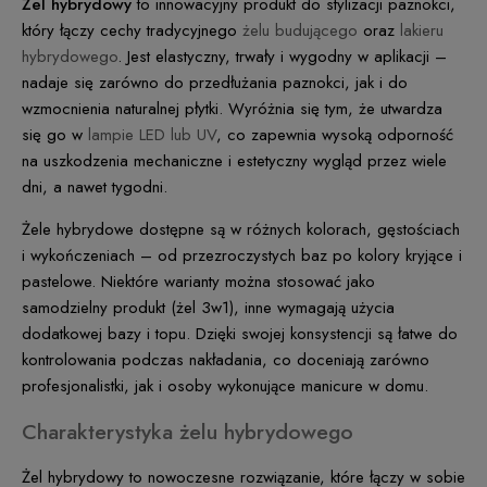
Żel hybrydowy
to innowacyjny produkt do stylizacji paznokci,
który łączy cechy tradycyjnego
żelu budującego
oraz
lakieru
hybrydowego
. Jest elastyczny, trwały i wygodny w aplikacji –
nadaje się zarówno do przedłużania paznokci, jak i do
wzmocnienia naturalnej płytki. Wyróżnia się tym, że utwardza
się go w
lampie LED lub UV
, co zapewnia wysoką odporność
na uszkodzenia mechaniczne i estetyczny wygląd przez wiele
dni, a nawet tygodni.
Żele hybrydowe dostępne są w różnych kolorach, gęstościach
i wykończeniach – od przezroczystych baz po kolory kryjące i
pastelowe. Niektóre warianty można stosować jako
samodzielny produkt (żel 3w1), inne wymagają użycia
dodatkowej bazy i topu. Dzięki swojej konsystencji są łatwe do
kontrolowania podczas nakładania, co doceniają zarówno
profesjonalistki, jak i osoby wykonujące manicure w domu.
Charakterystyka żelu hybrydowego
Żel hybrydowy to nowoczesne rozwiązanie, które łączy w sobie