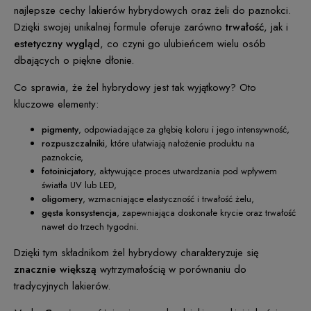
najlepsze cechy lakierów hybrydowych oraz żeli do paznokci.
Dzięki swojej unikalnej formule oferuje zarówno
trwałość
, jak i
estetyczny wygląd
, co czyni go ulubieńcem wielu osób
dbających o piękne dłonie.
Co sprawia, że żel hybrydowy jest tak wyjątkowy? Oto
kluczowe elementy:
pigmenty
, odpowiadające za głębię koloru i jego intensywność,
rozpuszczalniki
, które ułatwiają nałożenie produktu na
paznokcie,
fotoinicjatory
, aktywujące proces utwardzania pod wpływem
światła UV lub LED,
oligomery
, wzmacniające elastyczność i trwałość żelu,
gęsta konsystencja
, zapewniająca doskonałe krycie oraz trwałość
nawet do trzech tygodni.
Dzięki tym składnikom żel hybrydowy charakteryzuje się
znacznie większą
wytrzymałością w porównaniu do
tradycyjnych lakierów.