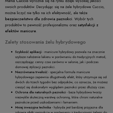
Marka
Cuccio
wyróżnia się na rynku dzięki wysokiej jakości
swoich produktów. Decydując się na żele hybrydowe Cuccio,
można liczyć nie tylko na ich efektywność, ale także
bezpieczeństwo dla zdrowia paznokci
. Wybór tych
produktów to pewność profesjonalizmu oraz
satysfakcji z
efektów manicure
.
Zalety stosowania żelu hybrydowego
Szybkość aplikacji
- manicure hybrydowy pozwala na znacznie
szybsze nałożenie lakieru w porównaniu do tradycyjnych metod,
oszczędzając cenny czas zarówno w salonie, jak i podczas
domowej stylizacji paznokci.
Niezrównana trwałość
- specjalna formuła manicure
hybrydowego zapewnia długotrwały efekt, który utrzymuje się od
dwóch do trzech tygodni bez odprysków, co oznacza, że możesz
cieszyć się doskonałym wyglądem paznokci przez dłuższy czas.
Ochrona dla naturalnych paznokci
- baza hybrydowa tworzy
niezwykle skuteczną warstwę ochronną, która chroni naturalne
paznokcie przed uszkodzeniami i łamaniem.
Mniej inwazyjna technika
- hybryda jest bardziej przyjazna dla
zdrowia płytki paznokcia w porównaniu z tradycyjnymi żelami do