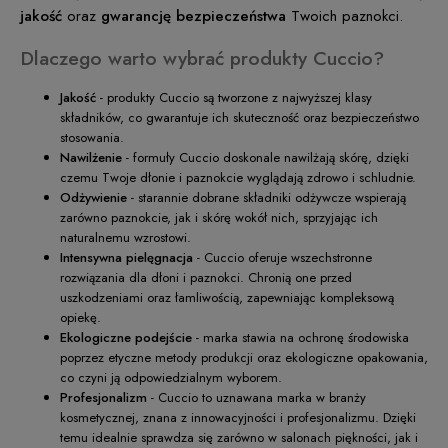
jakość
oraz
gwarancję bezpieczeństwa
Twoich paznokci.
Dlaczego warto wybrać produkty Cuccio?
Jakość
- produkty Cuccio są tworzone z najwyższej klasy
składników, co gwarantuje ich skuteczność oraz bezpieczeństwo
stosowania.
Nawilżenie
- formuły Cuccio doskonale nawilżają skórę, dzięki
czemu Twoje dłonie i paznokcie wyglądają zdrowo i schludnie.
Odżywienie
- starannie dobrane składniki odżywcze wspierają
zarówno paznokcie, jak i skórę wokół nich, sprzyjając ich
naturalnemu wzrostowi.
Intensywna pielęgnacja
- Cuccio oferuje wszechstronne
rozwiązania dla dłoni i paznokci. Chronią one przed
uszkodzeniami oraz łamliwością, zapewniając kompleksową
opiekę.
Ekologiczne podejście
- marka stawia na ochronę środowiska
poprzez etyczne metody produkcji oraz ekologiczne opakowania,
co czyni ją odpowiedzialnym wyborem.
Profesjonalizm
- Cuccio to uznawana marka w branży
kosmetycznej, znana z innowacyjności i profesjonalizmu. Dzięki
temu idealnie sprawdza się zarówno w salonach piękności, jak i