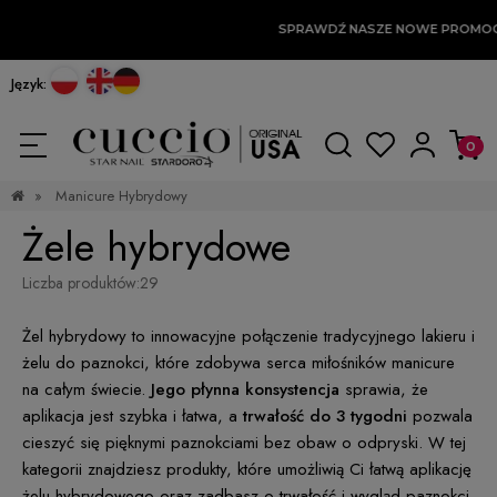
SPRAWDŹ NASZE NOWE PROMOCJE
Język:
»
Manicure Hybrydowy
Żele hybrydowe
Liczba produktów:
29
Żel hybrydowy to innowacyjne połączenie tradycyjnego lakieru i
żelu do paznokci, które zdobywa serca miłośników manicure
na całym świecie.
Jego płynna konsystencja
sprawia, że
aplikacja jest szybka i łatwa, a
trwałość do 3 tygodni
pozwala
cieszyć się pięknymi paznokciami bez obaw o odpryski. W tej
kategorii znajdziesz produkty, które umożliwią Ci łatwą aplikację
żelu hybrydowego oraz zadbasz o trwałość i wygląd paznokci