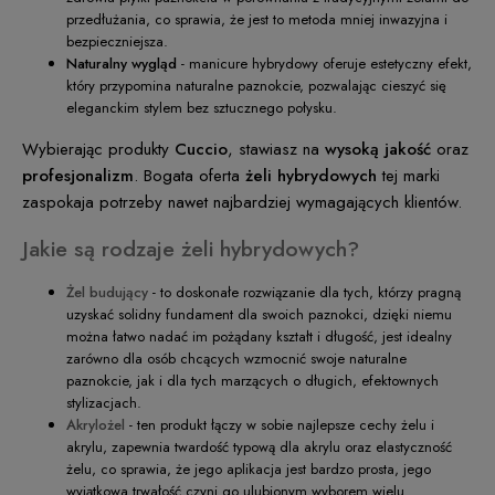
przedłużania, co sprawia, że jest to metoda mniej inwazyjna i
bezpieczniejsza.
Naturalny wygląd
- manicure hybrydowy oferuje estetyczny efekt,
który przypomina naturalne paznokcie, pozwalając cieszyć się
eleganckim stylem bez sztucznego połysku.
Wybierając produkty
Cuccio
, stawiasz na
wysoką jakość
oraz
profesjonalizm
. Bogata oferta
żeli hybrydowych
tej marki
zaspokaja potrzeby nawet najbardziej wymagających klientów.
Jakie są rodzaje żeli hybrydowych?
Żel budujący
- to doskonałe rozwiązanie dla tych, którzy pragną
uzyskać solidny fundament dla swoich paznokci, dzięki niemu
można łatwo nadać im pożądany kształt i długość, jest idealny
zarówno dla osób chcących wzmocnić swoje naturalne
paznokcie, jak i dla tych marzących o długich, efektownych
stylizacjach.
Akrylożel
- ten produkt łączy w sobie najlepsze cechy żelu i
akrylu, zapewnia twardość typową dla akrylu oraz elastyczność
żelu, co sprawia, że jego aplikacja jest bardzo prosta, jego
wyjątkowa trwałość czyni go ulubionym wyborem wielu