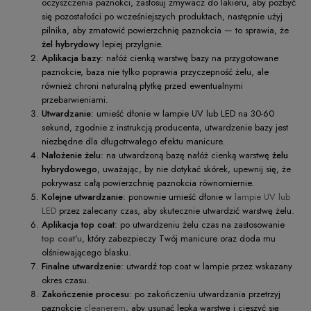
oczyszczenia paznokci, zastosuj zmywacz do lakieru, aby pozbyć
się pozostałości po wcześniejszych produktach, następnie użyj
pilnika, aby zmatowić powierzchnię paznokcia — to sprawia, że
żel hybrydowy
lepiej przylgnie.
Aplikacja bazy
: nałóż cienką warstwę bazy na przygotowane
paznokcie, baza nie tylko poprawia przyczepność żelu, ale
również chroni naturalną płytkę przed ewentualnymi
przebarwieniami.
Utwardzanie
: umieść dłonie w lampie UV lub LED na 30-60
sekund, zgodnie z instrukcją producenta, utwardzenie bazy jest
niezbędne dla długotrwałego efektu manicure.
Nałożenie żelu
: na utwardzoną bazę nałóż cienką warstwę
żelu
hybrydowego
, uważając, by nie dotykać skórek, upewnij się, że
pokrywasz całą powierzchnię paznokcia równomiernie.
Kolejne utwardzanie
: ponownie umieść dłonie w
lampie UV lub
LED
przez zalecany czas, aby skutecznie utwardzić warstwę żelu.
Aplikacja top coat
: po utwardzeniu żelu czas na zastosowanie
top coat'u
, który zabezpieczy Twój manicure oraz doda mu
olśniewającego blasku.
Finalne utwardzenie
: utwardź top coat w lampie przez wskazany
okres czasu.
Zakończenie procesu
: po zakończeniu utwardzania przetrzyj
paznokcie
cleanerem
, aby usunąć lepką warstwę i cieszyć się