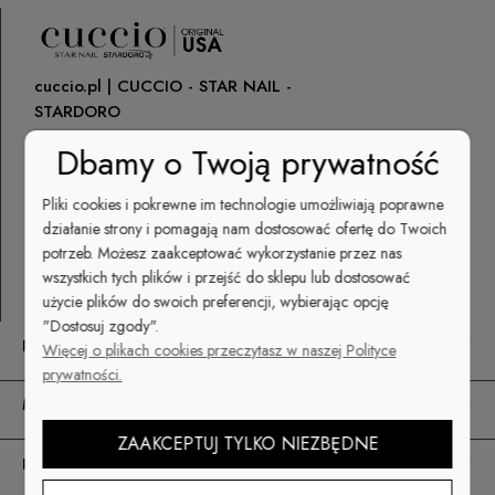
cuccio.pl | CUCCIO - STAR NAIL -
STARDORO
Lipiny 2
Dbamy o Twoją prywatność
92-701 Łódź
NIP: 725 000 62 20
Pliki cookies i pokrewne im technologie umożliwiają poprawne
sklep@cuccio.pl
działanie strony i pomagają nam dostosować ofertę do Twoich
potrzeb. Możesz zaakceptować wykorzystanie przez nas
+48 512 041 222
wszystkich tych plików i przejść do sklepu lub dostosować
użycie plików do swoich preferencji, wybierając opcję
"Dostosuj zgody".
POMOC
Więcej o plikach cookies przeczytasz w naszej Polityce
prywatności.
MOJE KONTO
ZAAKCEPTUJ TYLKO NIEZBĘDNE
PŁATNOŚCI I DOSTAWA