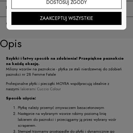
DOSTOSUJ ZGODY
INFORMACJE
ZAAKCEPTUJ WSZYSTKIE
O NAS
Opis
Szybki i łatwy sposób na zdobienia! Przepiękne paznokcie
na każdą okazję.
Miliony wzorów na paznokcie - płytka ze stali nierdzewnej do zdobień
paznokci nr 28 Femme Fatale
Profesjonalne płytki i pieczątki MOYRA współpracują idealnie z
naszymi
lakierami Cuccio Colour
Sposób użycia:
Płytkę należy przemyć zmywaczem bezacetonowym
Następnie na wybranym wzorze robimy poziomą linię
lakierem do paznokci i przeciągamy ją przez wybrany wzór
scraperem.
Stempel trzymamy prostopadle do płytki i dynamicznie go