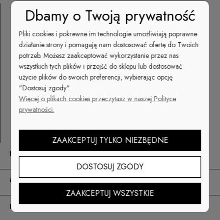
Dbamy o Twoją prywatność
Pliki cookies i pokrewne im technologie umożliwiają poprawne
cuccio.pl | CUCCIO - STAR NAIL -
działanie strony i pomagają nam dostosować ofertę do Twoich
STARDORO
potrzeb. Możesz zaakceptować wykorzystanie przez nas
Lipiny 2
wszystkich tych plików i przejść do sklepu lub dostosować
92-701 Łódź
użycie plików do swoich preferencji, wybierając opcję
NIP: 725 000 62 20
"Dostosuj zgody".
Więcej o plikach cookies przeczytasz w naszej Polityce
sklep@cuccio.pl
prywatności.
+48 512 041 222
ZAAKCEPTUJ TYLKO NIEZBĘDNE
POMOC
DOSTOSUJ ZGODY
MOJE KONTO
ZAAKCEPTUJ WSZYSTKIE
PŁATNOŚCI I DOSTAWA