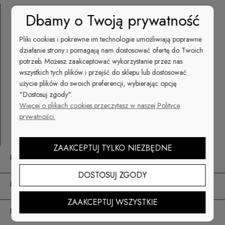
Dbamy o Twoją prywatność
cuccio.pl | CUCCIO - STAR NAIL -
Pliki cookies i pokrewne im technologie umożliwiają poprawne
STARDORO
działanie strony i pomagają nam dostosować ofertę do Twoich
potrzeb. Możesz zaakceptować wykorzystanie przez nas
Lipiny 2
wszystkich tych plików i przejść do sklepu lub dostosować
92-701 Łódź
użycie plików do swoich preferencji, wybierając opcję
NIP: 725 000 62 20
"Dostosuj zgody".
sklep@cuccio.pl
Więcej o plikach cookies przeczytasz w naszej Polityce
prywatności.
+48 512 041 222
ZAAKCEPTUJ TYLKO NIEZBĘDNE
POMOC
DOSTOSUJ ZGODY
MOJE KONTO
ZAAKCEPTUJ WSZYSTKIE
PŁATNOŚCI I DOSTAWA