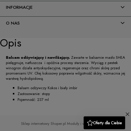
INFORMACJE
O NAS
Opis
Balsam odżywiający i nawilżający.
Zawarte w balsamie masło SHEA
pielęgnuje, natłuszcza i opóźnia procesy starzenia. Wyciąg z pestek
winogron działa antyoksydacyjne, regeneruje oraz chroni skórę przed
promieniami UV. Olej kokosowy poprawia wilgotność skóry, wzmacnia jej
warstwę hydrolipidową.
Balsam odżywczy Kokos i biały imbir
Zastosowanie: stopy
Pojemność: 237 ml
Sklep internetowy Shoper.pl
Moduły i wtyczki imodules