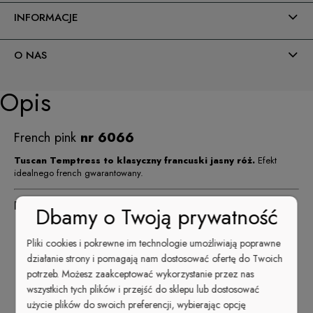
INFORMACJE
O NAS
Opis
French pink
nr 6066
Tuscan Temptress to klasyczny francuski jasny róż.
Efekt
idealnego french gwarantowany.
JAKOŚĆ PREMIUM
Klasyczny lakier do paznokci -
Dbamy o Twoją prywatność
Cuccio Colour
jedyny lakier o sile
hybrydy.
Niezawodna trwałość 10+ dni!
Pliki cookies i pokrewne im technologie umożliwiają poprawne
Najdłuższa gwarancja wytrzymałości.
działanie strony i pomagają nam dostosować ofertę do Twoich
Triple-Pigmentation
potrzeb. Możesz zaakceptować wykorzystanie przez nas
opatentowana technologia potrójnej pigmentacji. Idealny efekt
wszystkich tych plików i przejść do sklepu lub dostosować
już przy pierwszej warstwie.
użycie plików do swoich preferencji, wybierając opcję