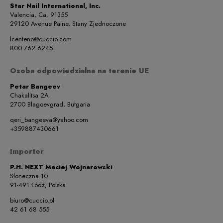
Star Nail International, Inc.
Valencia, Ca. 91355
29120 Avenue Paine, Stany Zjednoczone
lcenteno@cuccio.com
800 762 6245
Osoba odpowiedzialna na terenie UE
Petar Bangeev
Chakalitsa 2A
2700 Blagoevgrad, Bułgaria
qeri_bangeeva@yahoo.com
+359887430661
Importer
P.H. NEXT Maciej Wojnarowski
Słoneczna 10
91-491 Łódź, Polska
biuro@cuccio.pl
42 61 68 555